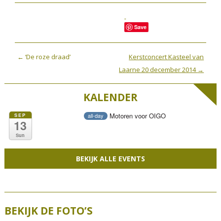
Save
P
←
‘De roze draad’
Kerstconcert Kasteel van
o
Laarne 20 december 2014
→
s
KALENDER
t
n
Motoren voor OIGO
SEP
all-day
a
13
v
Sun
i
BEKIJK ALLE EVENTS
g
a
t
i
BEKIJK DE FOTO’S
o