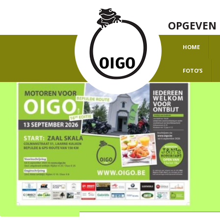
OPGEVEN 
HOME
O
FOTO’S
H
J
J
J
J
J