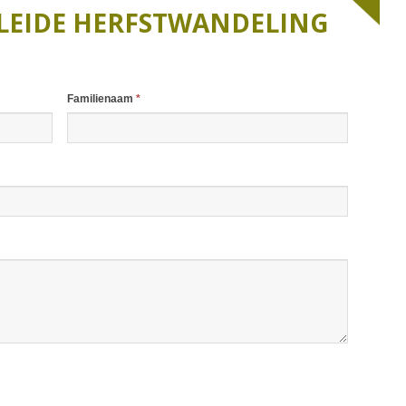
AAROVERZICHT 2014
2020
ELEIDE HERFSTWANDELING
AAROVERZICHT 2015
2019
AAROVERZICHT 2016
2018
Familienaam
*
2017
2016
2015
2014
2013
2012
2011
2010