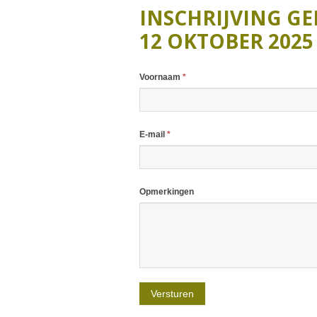
J
INSCHRIJVING G
J
12 OKTOBER 2025
J
Voornaam
*
E-mail
*
Opmerkingen