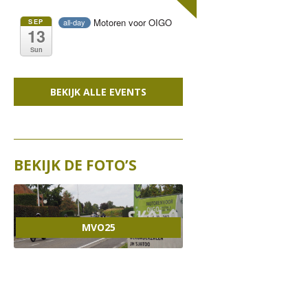
PROJECT 2019
LENTEWANDELING VOOR OIGO
NUESTRO CAMINO
OIGO FOTOZOEKTOCHT
OP 19 APRIL 2020 – !!!
MOTOREN VOOR OIGO OP 11
Motoren voor OIGO
SEP
all-day
13
PROJECT 2018
LOPEN VOOR OIGO OP 19 MEI
MOTOREN VOOR OIGO OP
GEANNULEERD !!!
SEPTEMBER 2022
MOTOREN VOOR OIGO 2021
2019
ZONDAG 10 SEPTEMBER 2023
Sun
PROJECT 2017
LOPEN VOOR OIGO OP 20 MEI
LOPEN VOOR OIGO OP 17 MEI
VINTAGE MODESHOW
OIGO INFOAVOND “DE LANGE
MOTOREN VOOR OIGO OP 8
2018
2020 – !!! GEANNULEERD !!!
BEKIJK ALLE EVENTS
PROJECT 2016
LOPEN VOOR OIGO OP 21 MEI
TOCHT” 21 OKTOBER
SEPTEMBER 2019
MOTOREN VOOR OIGO OP 9
2017
PROJECT 2015
LOPEN VOOR OIGO OP 22 MEI
INFO AVOND: “HET IS EEN
SEPTEMBER 2018
CONCERT 10 JAAR OIGO OP 1
2016
ANDER JAAR” OP 17 OKTOBER
PROJECT 2014
KOERSEN VOOR OIGO OP 7 EN
SEPTEMBER 2017
BEKIJK DE FOTO’S
KOERS VOOR OIGO OP 5 EN 6
8 AUGUSTUS 2015
LOLA4LIFE2.0
PROJECT 2013
KLASSIEKER VAN HET GOEDE
MOTOREN VOOR OIGO OP 3
AUGUSTUS 2016
DWARS DOOR GRIJSLOKE OP 29
DOEL 2014
SEPTEMBER 2017
PROJECT 2012
MOTOREN VOOR OIGO OP 11
AUGUSTUS 2015
MVO25
INFOAVOND OVER
KOERS VOOR OIGO OP 4 & 5
SEPTEMBER 2016
PROJECT 2011
MOTOREN VOOR OIGO OP 13
BORSTKANKER OP 20 MAART
AUGUSTUS 2017
WANDELEN VOOR OIGO OP 18
SEPTEMBER 2015 EEN EERSTE
PROJECT 2010
FEESTELIJKE OPENING VAN HET
SEPTEMBER 2016
IMPRESSIE
OIGO TERRAS OP 8 MEI 2014
PROJECT 2009