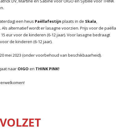
Patrick DV, Martine en Sabine voor OIGO en Sybille voor THINK
en.
2009
aterdag) een heus
Paëllafestijn
plaats in de
Skala
,
2008
.
Als alternatief wordt er lasagne voorzien. Prijs voor de paëlla
5 eur voor de kinderen (6-12 jaar). Voor lasagne bedraagt
oor de kinderen (6-12 jaar).
t 20 mei 2023 (onder voorbehoud van beschikbaarheid).
gaat naar
OIGO
en
THINK PINK!
n verwelkomen!
VOLZET