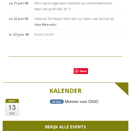
za 21 juni 08
KVLV Laarne organiseert fietstocht op zomermiddernacht!
Meer info op 09/368 18 17
zo 22 juni 08
Fietsclub “De Pedaal” fietst met zijn leden naar de kust bij
Ivan Messelis
!
vr 27 juni 08
Event OIGO!
Save
KALENDER
Motoren voor OIGO
SEP
all-day
13
Sun
BEKIJK ALLE EVENTS