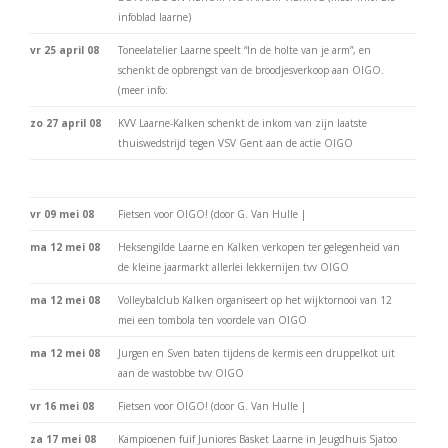
infoblad laarne)
vr 25 april 08
Toneelatelier Laarne speelt “In de holte van je arm”, en
schenkt de opbrengst van de broodjesverkoop aan OIGO.
(meer info:
zo 27 april 08
KVV Laarne-Kalken schenkt de inkom van zijn laatste
thuiswedstrijd tegen VSV Gent aan de actie OIGO
vr 09 mei 08
Fietsen voor OIGO! (door G. Van Hulle |
ma 12 mei 08
Heksengilde Laarne en Kalken verkopen ter gelegenheid van
de kleine jaarmarkt allerlei lekkernijen tvv OIGO
ma 12 mei 08
Volleybalclub Kalken organiseert op het wijktornooi van 12
mei een tombola ten voordele van OIGO
ma 12 mei 08
Jurgen en Sven baten tijdens de kermis een druppelkot uit
aan de wastobbe tvv OIGO
vr 16 mei 08
Fietsen voor OIGO! (door G. Van Hulle |
za 17 mei 08
Kampioenen fuif Juniores Basket Laarne in Jeugdhuis Sjatoo