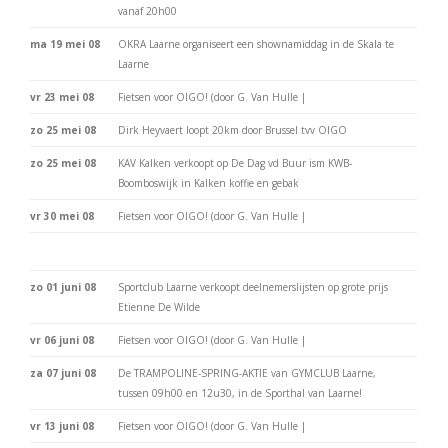
vanaf 20h00
ma 19 mei 08
OKRA Laarne organiseert een shownamiddag in de Skala te
Laarne
vr 23 mei 08
Fietsen voor OIGO! (door G. Van Hulle |
zo 25 mei 08
Dirk Heyvaert loopt 20km door Brussel tvv OIGO
zo 25 mei 08
KAV Kalken verkoopt op De Dag vd Buur ism KWB-
Boomboswijk in Kalken koffie en gebak
vr 30 mei 08
Fietsen voor OIGO! (door G. Van Hulle |
zo 01 juni 08
Sportclub Laarne verkoopt deelnemerslijsten op grote prijs
Etienne De Wilde
vr 06 juni 08
Fietsen voor OIGO! (door G. Van Hulle |
za 07 juni 08
De TRAMPOLINE-SPRING-AKTIE van GYMCLUB Laarne,
tussen 09h00 en 12u30, in de Sporthal van Laarne!
vr 13 juni 08
Fietsen voor OIGO! (door G. Van Hulle |