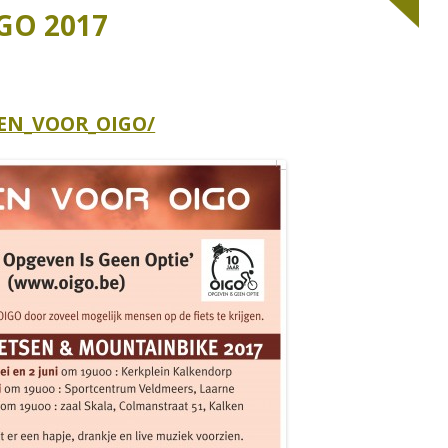
AAROVERZICHT 2014
2020
GO 2017
AAROVERZICHT 2015
2019
AAROVERZICHT 2016
2018
EN_VOOR_OIGO/
2017
2016
2015
2014
2013
2012
2011
2010