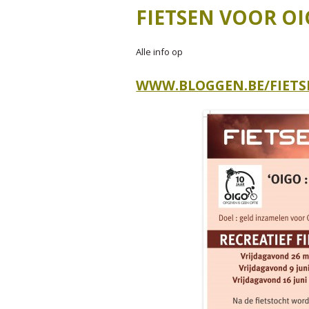
J
FIETSEN VOOR OI
J
Alle info op
J
WWW.BLOGGEN.BE/FIETS