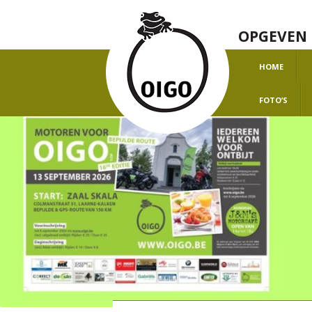
OPGEVEN 
HOME
O
FOTO’S
H
J
J
J
J
J