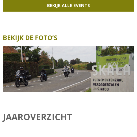
BEKIJK ALLE EVENTS
i
g
a
t
BEKIJK DE FOTO’S
i
o
n
JAAROVERZICHT