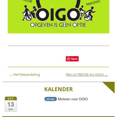
Save
P
←
Herfstwandeling
Film LA TRESSE tvv OIGO
→
o
KALENDER
s
t
Motoren voor OIGO
SEP
all-day
n
13
a
Sun
v