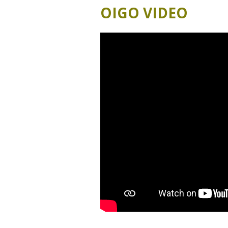
J
OIGO VIDEO
J
J