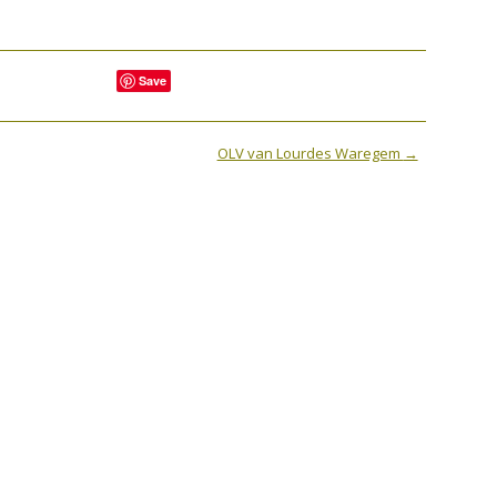
2009
Save
2008
OLV van Lourdes Waregem
→