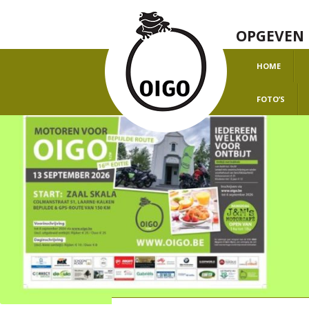
OPGEVEN 
HOME
O
FOTO’S
H
J
J
J
J
J