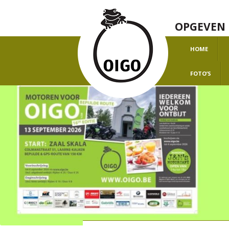
OPGEVEN 
HOME
O
FOTO’S
H
J
J
J
J
J