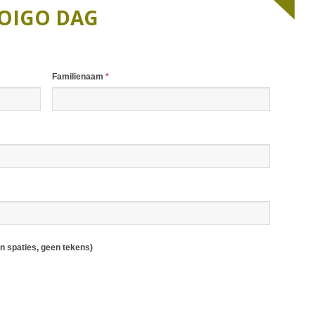
AAROVERZICHT 2014
2020
OIGO DAG
AAROVERZICHT 2015
2019
AAROVERZICHT 2016
2018
Familienaam
*
2017
2016
2015
2014
2013
2012
en spaties, geen tekens)
2011
2010