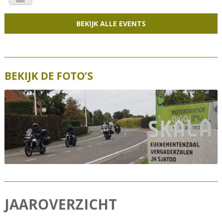
Sun
v
BEKIJK ALLE EVENTS
i
g
a
t
BEKIJK DE FOTO’S
i
o
n
JAAROVERZICHT