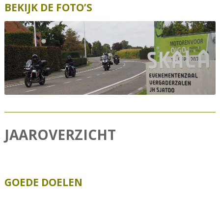
BEKIJK DE FOTO’S
i
o
n
JAAROVERZICHT
GOEDE DOELEN