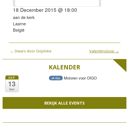
18 December 2015 @ 18:00
aan de kerk
Laarne
België
P
←
Dwars door Grijsloke
Valentijnsloop
→
o
KALENDER
s
t
Motoren voor OIGO
SEP
all-day
n
13
a
Sun
v
BEKIJK ALLE EVENTS
i
g
a
t