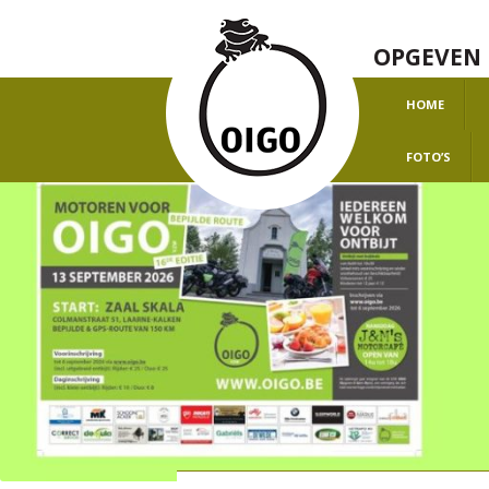
OPGEVEN 
HOME
O
FOTO’S
H
J
J
J
J
J