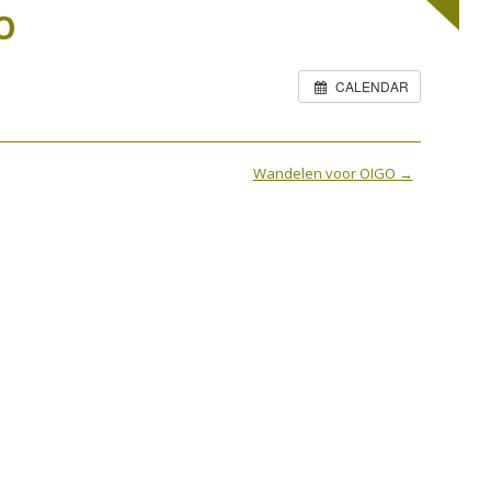
AAROVERZICHT 2014
2020
O
AAROVERZICHT 2015
2019
0
CALENDAR
AAROVERZICHT 2016
2018
2017
Wandelen voor OIGO
→
2016
2015
2014
2013
2012
2011
2010