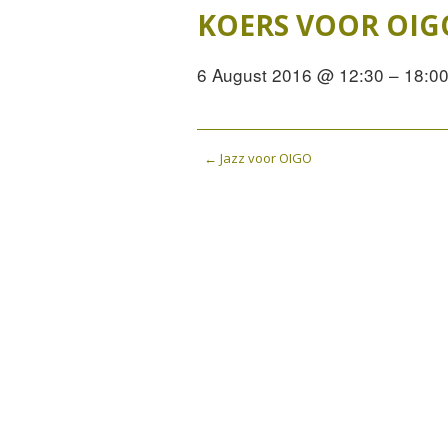
J
KOERS VOOR OIG
J
6 August 2016 @ 12:30 – 18:0
J
P
←
Jazz voor OIGO
o
s
t
n
a
v
i
g
a
t
i