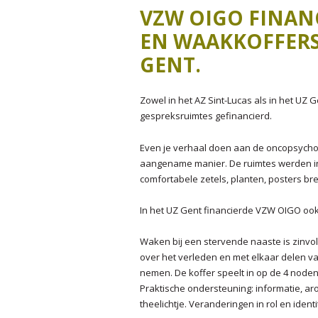
J
VZW OIGO FINAN
J
EN WAAKKOFFERS 
GENT.
J
Zowel in het AZ Sint-Lucas als in het UZ 
gespreksruimtes gefinancierd.
Even je verhaal doen aan de oncopsycho
aangename manier. De ruimtes werden inge
comfortabele zetels, planten, posters bre
In het UZ Gent financierde VZW OIGO ook 
Waken bij een stervende naaste is zinvolle
over het verleden en met elkaar delen v
nemen. De koffer speelt in op de 4 noden
Praktische ondersteuning: informatie, a
theelichtje. Veranderingen in rol en ident