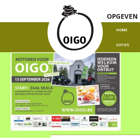
OPGEVEN 
HOME
O
FOTO’S
H
J
J
J
J
J