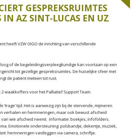
AAROVERZICHT 2014
2020
CIERT GESPREKSRUIMTES
AAROVERZICHT 2015
2019
IN AZ SINT-LUCAS EN UZ
AAROVERZICHT 2016
2018
2017
Gent heeft VZW OIGO de inrichting van verschillende
2016
loog of de begeleidingsverpleegkundige kan voortaan op een
2015
richt tot gezellige gespreksruimtes. De huiselijke sfeer met
ngt de patiënt meteen tot rust.
2014
2 waakkoffers voor het Palliatief Support Team.
2013
 ‘trage’ tijd. Het is aanwezig zijn bij de stervende, mijmeren
2012
an verhalen en herinneringen, maar ook bewust afscheid
 van wie afscheid neemt. Informatie: boekjes, infofolders.
2011
roma. Emotionele ondersteuning: polsbandje, dekentje, muziek,
iteit: herinneringen vastleggen via camera, schriftje.
2010