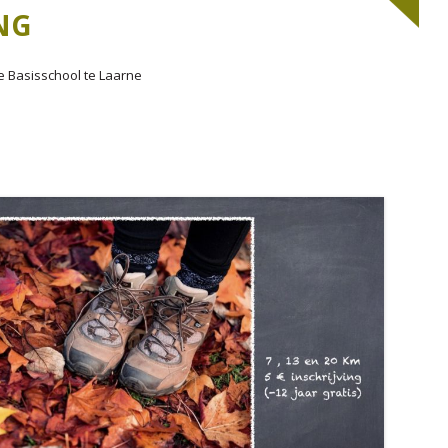
AAROVERZICHT 2014
2020
NG
AAROVERZICHT 2015
2019
e Basisschool te Laarne
AAROVERZICHT 2016
2018
2017
2016
2015
2014
2013
2012
2011
2010