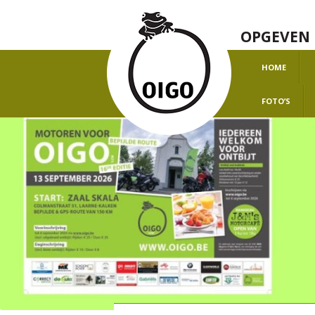
OPGEVEN 
HOME
O
FOTO’S
H
J
J
J
J
J