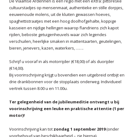
De Vlaamse Ardennen is een regio met een eXtra: pittoreske
cultuurstadjes op mensenmaat, authentieke en stille dorpjes,
eeuwenoude molens, uit de kluiten gewassen hoeves,
spaghettistraatjes met een hoog doolhofgehalte, koppige
kasseien en nijdige hellingen waarop flandriens zich kapot
rijden, beboste getuigenheuvels waar zich legendes
verschuilen, heerlijke smaken in mattentaarten, geutelingen,
bieren, jenevers, kazen, waterkers, …….
Schrijf u vooraf in als motorrijder (€18,00) of als duorijder
(€14,00).
Bij voorinschrijving krijgt u bovendien een uitgebreid ontbijt en
drie drankbonnen voor de stopplaats onderweg. Individueel
vertrek tussen 8.00 u en 11.00u.
Ter gelegenheid van de jubileumeditie ontvangt u bij
voorinschrijving een leuke en praktische attentie (1 per
motor)!
Voorinschrijving kan tot
zondag 1 september 2019
(onder
voorbehoud van beschikbaarheid – zie hierna).