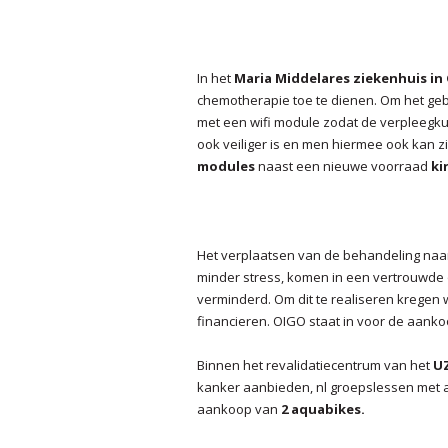
In het
Maria Middelares ziekenhuis in
chemotherapie toe te dienen. Om het geb
met een wifi module zodat de verpleeg
ook veiliger is en men hiermee ook kan z
modules
naast een nieuwe voorraad
ki
Het verplaatsen van de behandeling naar
minder stress, komen in een vertrouwde
verminderd. Om dit te realiseren kregen 
financieren. OIGO staat in voor de aanko
Binnen het revalidatiecentrum van het
U
kanker aanbieden, nl groepslessen met a
aankoop van
2 aquabikes.