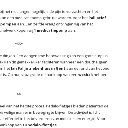
ij het niet langer mogelijk is de pijn te verzachten en het
e kan een medicatiepomp gebruikt worden. Voor het
Palliatief
iepompen
aan. Een zelfde vraag ontvingen wij van het
it netwerk kopen wij
1
medicatiepomp
aan.
–xx–
ine dingen. Een aangename haarwassing kan een grote surplus
bak kan dit gemakkelijker faciliteren wanneer een douche geen
 in het
Jan Palijn ziekenhuis in Gent
aan de rand van het bed
al is. Op hun vraag voor de aankoop van een
wasbak
hebben
–xx–
rdeel van het herstelproces. Pedalo-fietsjes bieden patiënten de
eilige manier in beweging te blijven. De activiteit is licht
r effectief in het bevorderen van mobiliteit en energie. Voor
e aankoop van
10 pedalo-fietsjes.