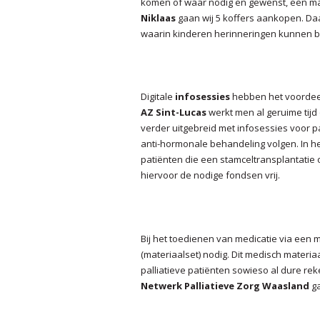
komen of waar nodig en gewenst, een ma
Niklaas
gaan wij 5 koffers aankopen. Da
waarin kinderen herinneringen kunnen b
Digitale
infosessies
hebben het voordeel
AZ Sint-Lucas
werkt men al geruime tijd 
verder uitgebreid met infosessies voor 
anti-hormonale behandeling volgen. In h
patiënten die een stamceltransplantatie
hiervoor de nodige fondsen vrij.
Bij het toedienen van medicatie via een
(materiaalset) nodig. Dit medisch materiaa
palliatieve patiënten sowieso al dure re
Netwerk Palliatieve Zorg Waasland
ga