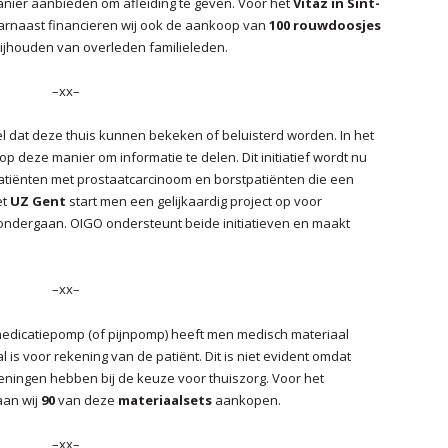
nier aanbieden om afleiding te geven. Voor het
Vitaz in Sint-
arnaast financieren wij ook de aankoop van
100 rouwdoosjes
2009
ijhouden van overleden familieleden.
2008
–xx–
 dat deze thuis kunnen bekeken of beluisterd worden. In het
op deze manier om informatie te delen. Dit initiatief wordt nu
patiënten met prostaatcarcinoom en borstpatiënten die een
et
UZ Gent
start men een gelijkaardig project op voor
 ondergaan. OIGO ondersteunt beide initiatieven en maakt
–xx–
 medicatiepomp (of pijnpomp) heeft men medisch materiaal
l is voor rekening van de patiënt. Dit is niet evident omdat
keningen hebben bij de keuze voor thuiszorg. Voor het
an wij
90
van deze
materiaalsets
aankopen.
–xx–