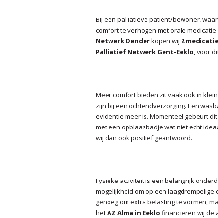
Bij een palliatieve patiënt/bewoner, waarb
comfort te verhogen met orale medicati
Netwerk Dender
kopen wij
2 medicat
Palliatief Netwerk Gent-Eeklo
, voor d
Meer comfort bieden zit vaak ook in kle
zijn bij een ochtendverzorging. Een was
evidentie meer is. Momenteel gebeurt dit
met een opblaasbadje wat niet echt idea
wij dan ook positief geantwoord.
Fysieke activiteit is een belangrijk onde
mogelijkheid om op een laagdrempelige en v
genoeg om extra belasting te vormen, maa
het
AZ Alma in Eeklo
financieren wij d