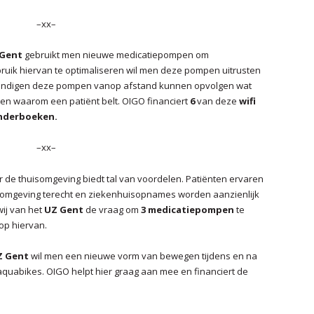
–xx–
 Gent
gebruikt men nieuwe medicatiepompen om
ruik hiervan te optimaliseren wil men deze pompen uitrusten
kundigen deze pompen vanop afstand kunnen opvolgen wat
ien waarom een patiënt belt. OIGO financiert
6
van deze
wifi
nderboeken.
–xx–
 de thuisomgeving biedt tal van voordelen. Patiënten ervaren
 omgeving terecht en ziekenhuisopnames worden aanzienlijk
wij van het
UZ Gent
de vraag om
3 medicatiepompen
te
op hiervan.
Z Gent
wil men een nieuwe vorm van bewegen tijdens en na
quabikes. OIGO helpt hier graag aan mee en financiert de