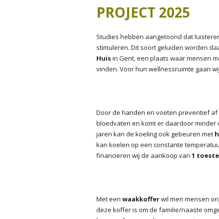
J
PROJECT 2025
J
Studies hebben aangetoond dat luister
J
stimuleren. Dit soort geluiden worden d
Huis
in Gent, een plaats waar mensen m
vinden. Voor hun wellnessruimte gaan wi
Door de handen en voeten preventief af
bloedvaten en komt er daardoor minder c
jaren kan de koeling ook gebeuren met
h
kan koelen op een constante temperatuu
financieren wij de aankoop van
1 toeste
Met een
waakkoffer
wil men mensen ond
deze koffer is om de familie/naaste omge