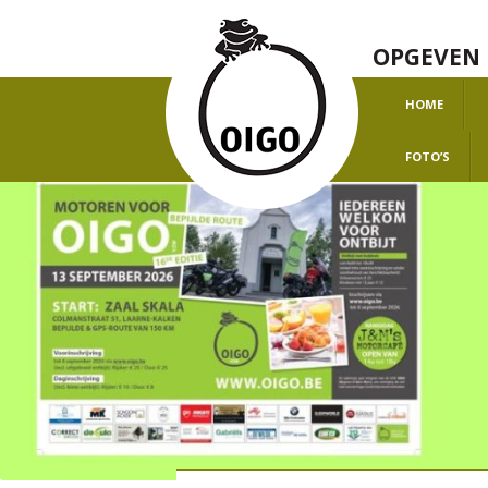
OPGEVEN 
HOME
O
FOTO’S
H
J
J
J
J
J