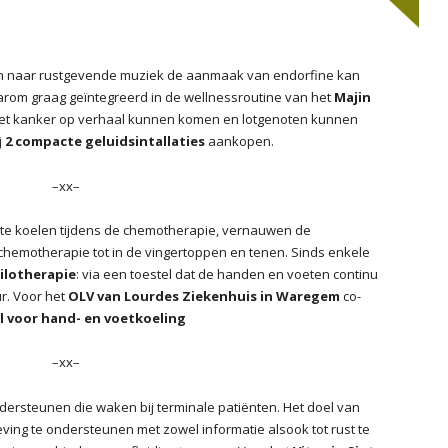
AAROVERZICHT 2014
2020
AAROVERZICHT 2015
2019
en naar rustgevende muziek de aanmaak van endorfine kan
AAROVERZICHT 2016
2018
aarom graag geïntegreerd in de wellnessroutine van het
Majin
et kanker op verhaal kunnen komen en lotgenoten kunnen
2017
j
2 compacte geluidsintallaties
aankopen.
2016
–xx–
2015
 te koelen tijdens de chemotherapie, vernauwen de
hemotherapie tot in de vingertoppen en tenen. Sinds enkele
2014
ilotherapie
: via een toestel dat de handen en voeten continu
r. Voor het
OLV van Lourdes Ziekenhuis in Waregem
co-
2013
l voor hand- en voetkoeling
2012
–xx–
2011
ersteunen die waken bij terminale patiënten. Het doel van
ving te ondersteunen met zowel informatie alsook tot rust te
2010