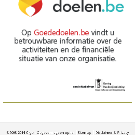
©2008-2014 Oigo - Opgeven is geen optie
Sitemap
Disclaimer & Privacy