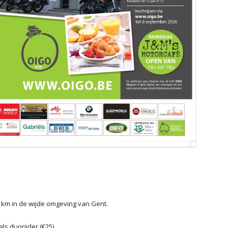
2009
2008
0 km in de wijde omgeving van Gent.
als duorijder (€25).