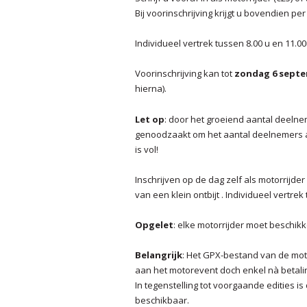
Bij voorinschrijving krijgt u bovendien pe
Individueel vertrek tussen 8.00 u en 11.00
Voorinschrijving kan tot
zondag 6 septe
hierna).
Let op
: door het groeiend aantal deelneme
genoodzaakt om het aantal deelnemers aan 
is vol!
Inschrijven op de dag zelf als motorrijder
van een klein ontbijt . Individueel vertre
Opgelet
: elke motorrijder moet beschik
Belangrijk
: Het GPX-bestand van de mot
aan het motorevent doch enkel nà betalin
In tegenstelling tot voorgaande edities i
beschikbaar.