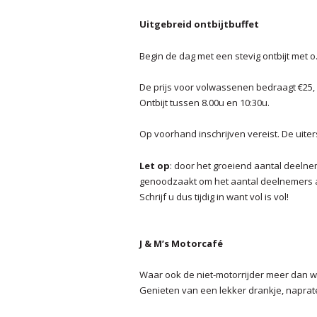
Uitgebreid ontbijtbuffet
Begin de dag met een stevig ontbijt met o
De prijs voor volwassenen bedraagt €25, v
Ontbijt tussen 8.00u en 10:30u.
Op voorhand inschrijven vereist. De uiter
Let op
: door het groeiend aantal deelneme
genoodzaakt om het aantal deelnemers aa
Schrijf u dus tijdig in want vol is vol!
J & M’s Motorcafé
Waar ook de niet-motorrijder meer dan w
Genieten van een lekker drankje, napraten