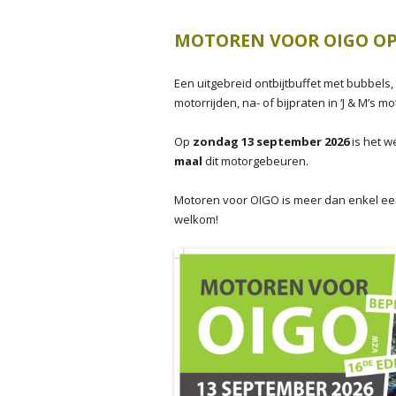
J
MOTOREN VOOR OIGO OP
J
J
Een uitgebreid ontbijtbuffet met bubbels
motorrijden, na- of bijpraten in ‘J & M’s 
Op
zondag 13 september 2026
is het w
maal
dit motorgebeuren.
Motoren voor OIGO is meer dan enkel een
welkom!