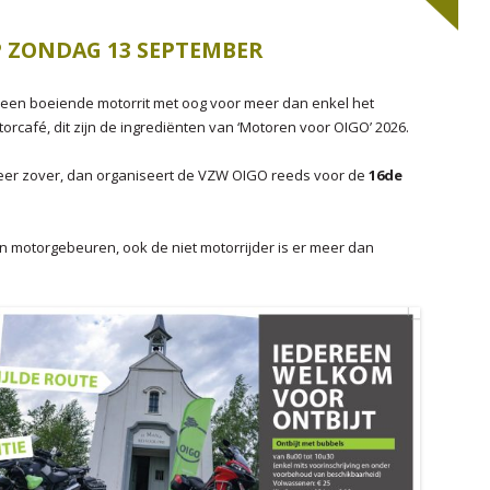
AAROVERZICHT 2014
2020
 ZONDAG 13 SEPTEMBER
AAROVERZICHT 2015
2019
AAROVERZICHT 2016
2018
, een boeiende motorrit met oog voor meer dan enkel het
motorcafé, dit zijn de ingrediënten van ‘Motoren voor OIGO’ 2026.
2017
eer zover, dan organiseert de VZW OIGO reeds voor de
16de
2016
2015
 motorgebeuren, ook de niet motorrijder is er meer dan
2014
2013
2012
2011
2010