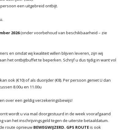
r persoon een uitgebreid ontbijt.
u.
mber 2026
(onder voorbehoud van beschikbaarheid – zie
rs en omdat wij kwaliteit willen blijven leveren, zijn wij
het ontbijtbuffet te beperken. Schrijf u dus tijdig in want vol
 kan ook (€10) of als duorijder (€8). Per persoon geniet U dan
k tussen 8.00u en 11.00u
ken over een geldig verzekeringsbewijs!
orrit wordt u via mail doorgestuurd in de week voorafgaand
g van het inschrijvingsgeld tegen de uiterste betaaldatum.
s de route opnieuw
BEWEGWIJZERD. GPS ROUTE
is ook