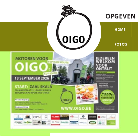
OPGEVEN 
HOME
O
FOTO’S
H
J
J
J
J
J