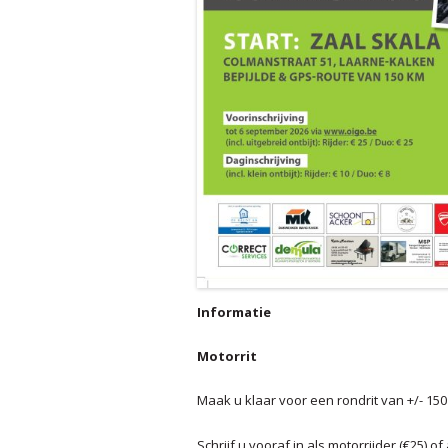
Informatie
Motorrit
Maak u klaar voor een rondrit van +/- 15
Schrijf u vooraf in als motorrijder (€25) of 