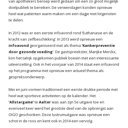
van apothekers beroep werd gedaan om een zo groot mogelijk
doelpubliek te bereiken. De verwendagen konden opnieuw
heel wat patiënten warm maken om een dagje met lotgenoten
te delen.
In 2012 was er een eerste infoavond rond ‘Euthanasie en de
kracht van zelfbeschikking’. In 2013 werd opnieuw een
infoavond
georganiseerd met als thema
‘Kankerpreventie
door gezonde voeding’
. De gastspreekster, Marijke Merckx,
kon het talrijk opgekomen publiek boeien met een interessante
uiteenzetting. Ook in het voorjaar van 2014 staat een infoavond
op het programma met opnieuw een actueel thema als
gespreksonderwerp.
Mei en juni vormen traditioneel een eerste drukke periode met
heel wat sportieve activiteiten op de kalender. Het
‘Allstargame’
te
Aalter
was aan zijn 5e uitgave toe en
evenveel keer werd het grootste deel van de opbrengst aan
OIGO geschonken. Deze lustrumuitgave was opnieuw een
schot in de roos en kent ook in 2014 een vervolg.