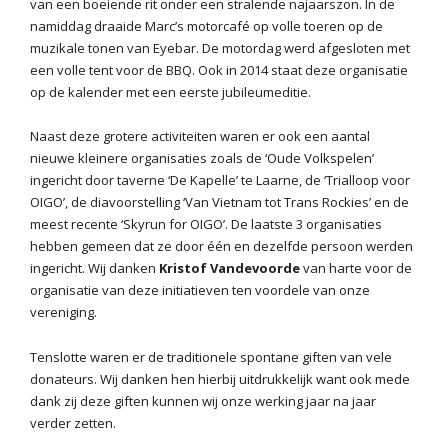
van een boeiende rit onder een stralende najaarszon. In de
namiddag draaide Marc’s motorcafé op volle toeren op de
muzikale tonen van Eyebar. De motordag werd afgesloten met
een volle tent voor de BBQ. Ook in 2014 staat deze organisatie
op de kalender met een eerste jubileumeditie.
Naast deze grotere activiteiten waren er ook een aantal
nieuwe kleinere organisaties zoals de ‘Oude Volkspelen’
ingericht door taverne ‘De Kapelle’ te Laarne, de ‘Trialloop voor
OIGO’, de diavoorstelling ‘Van Vietnam tot Trans Rockies’ en de
meest recente ‘Skyrun for OIGO’. De laatste 3 organisaties
hebben gemeen dat ze door één en dezelfde persoon werden
ingericht. Wij danken
Kristof Vandevoorde
van harte voor de
organisatie van deze initiatieven ten voordele van onze
vereniging.
Tenslotte waren er de traditionele spontane giften van vele
donateurs. Wij danken hen hierbij uitdrukkelijk want ook mede
dank zij deze giften kunnen wij onze werking jaar na jaar
verder zetten.