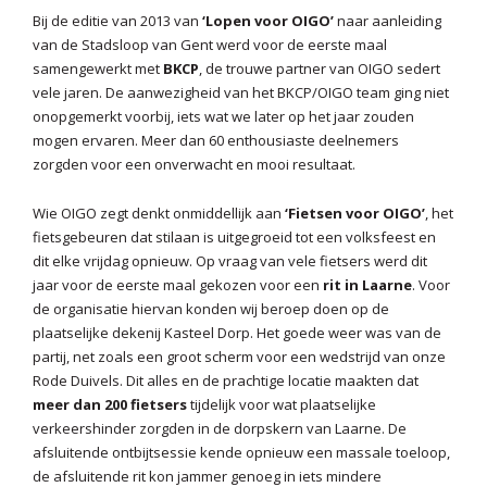
Bij de editie van 2013 van
‘Lopen voor OIGO’
naar aanleiding
van de Stadsloop van Gent werd voor de eerste maal
samengewerkt met
BKCP
, de trouwe partner van OIGO sedert
vele jaren. De aanwezigheid van het BKCP/OIGO team ging niet
onopgemerkt voorbij, iets wat we later op het jaar zouden
mogen ervaren. Meer dan 60 enthousiaste deelnemers
zorgden voor een onverwacht en mooi resultaat.
Wie OIGO zegt denkt onmiddellijk aan
‘Fietsen voor OIGO’
, het
fietsgebeuren dat stilaan is uitgegroeid tot een volksfeest en
dit elke vrijdag opnieuw. Op vraag van vele fietsers werd dit
jaar voor de eerste maal gekozen voor een
rit in Laarne
. Voor
de organisatie hiervan konden wij beroep doen op de
plaatselijke dekenij Kasteel Dorp. Het goede weer was van de
partij, net zoals een groot scherm voor een wedstrijd van onze
Rode Duivels. Dit alles en de prachtige locatie maakten dat
meer dan 200 fietsers
tijdelijk voor wat plaatselijke
verkeershinder zorgden in de dorpskern van Laarne. De
afsluitende ontbijtsessie kende opnieuw een massale toeloop,
de afsluitende rit kon jammer genoeg in iets mindere