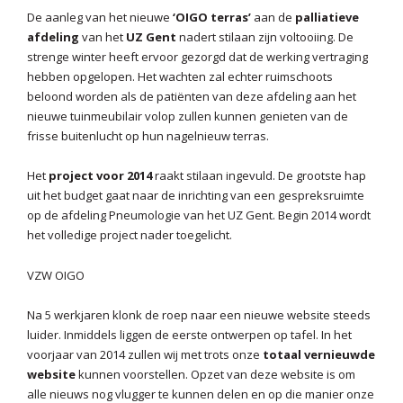
De aanleg van het nieuwe
‘OIGO terras’
aan de
palliatieve
afdeling
van het
UZ Gent
nadert stilaan zijn voltooiing. De
strenge winter heeft ervoor gezorgd dat de werking vertraging
hebben opgelopen. Het wachten zal echter ruimschoots
beloond worden als de patiënten van deze afdeling aan het
nieuwe tuinmeubilair volop zullen kunnen genieten van de
frisse buitenlucht op hun nagelnieuw terras.
Het
project voor 2014
raakt stilaan ingevuld. De grootste hap
uit het budget gaat naar de inrichting van een gespreksruimte
op de afdeling Pneumologie van het UZ Gent. Begin 2014 wordt
het volledige project nader toegelicht.
VZW OIGO
Na 5 werkjaren klonk de roep naar een nieuwe website steeds
luider. Inmiddels liggen de eerste ontwerpen op tafel. In het
voorjaar van 2014 zullen wij met trots onze
totaal vernieuwde
website
kunnen voorstellen. Opzet van deze website is om
alle nieuws nog vlugger te kunnen delen en op die manier onze