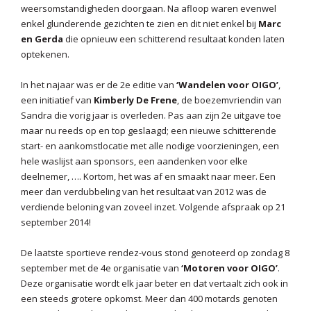
weersomstandigheden doorgaan. Na afloop waren evenwel
enkel glunderende gezichten te zien en dit niet enkel bij
Marc
en Gerda
die opnieuw een schitterend resultaat konden laten
optekenen.
In het najaar was er de 2e editie van
‘Wandelen voor OIGO’
,
een initiatief van
Kimberly De Frene
, de boezemvriendin van
Sandra die vorig jaar is overleden. Pas aan zijn 2e uitgave toe
maar nu reeds op en top geslaagd; een nieuwe schitterende
start- en aankomstlocatie met alle nodige voorzieningen, een
hele waslijst aan sponsors, een aandenken voor elke
deelnemer, …. Kortom, het was af en smaakt naar meer. Een
meer dan verdubbeling van het resultaat van 2012 was de
verdiende beloning van zoveel inzet. Volgende afspraak op 21
september 2014!
De laatste sportieve rendez-vous stond genoteerd op zondag 8
september met de 4e organisatie van
‘Motoren voor OIGO’
.
Deze organisatie wordt elk jaar beter en dat vertaalt zich ook in
een steeds grotere opkomst. Meer dan 400 motards genoten