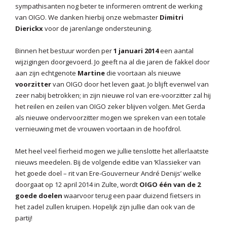
sympathisanten nog beter te informeren omtrent de werking
van OIGO. We danken hierbij onze webmaster
Dimitri
Dierickx
voor de jarenlange ondersteuning.
Binnen het bestuur worden per
1 januari 2014
een aantal
wijzigingen doorgevoerd. Jo geeft na al die jaren de fakkel door
aan zijn echtgenote
Martine
die voortaan als nieuwe
voorzitter
van OIGO door het leven gaat. Jo blijft evenwel van
zeer nabij betrokken; in zijn nieuwe rol van ere-voorzitter zal hij
het reilen en zeilen van OIGO zeker blijven volgen. Met Gerda
als nieuwe ondervoorzitter mogen we spreken van een totale
vernieuwing met de vrouwen voortaan in de hoofdrol.
Met heel veel fierheid mogen we jullie tenslotte het allerlaatste
nieuws meedelen. Bij de volgende editie van ‘Klassieker van
het goede doel – rit van Ere-Gouverneur André Denijs’ welke
doorgaat op 12 april 2014 in Zulte, wordt
OIGO één van de 2
goede doelen
waarvoor terug een paar duizend fietsers in
het zadel zullen kruipen. Hopelijk zijn jullie dan ook van de
partij!